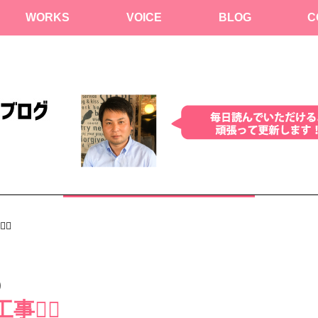
WORKS
VOICE
BLOG
C
♂️
)
‍♂️