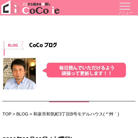
メニュー
TOP
>
BLOG
> 和泉市和気町3丁目B号モデルハウス( *´艸｀)