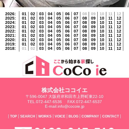
2026
:
01
02
03
04
05
06
07
08
09
10
11
12
2025
:
01
02
03
04
05
06
07
08
09
10
11
12
2024
:
01
02
03
04
05
06
07
08
09
10
11
12
2023
:
01
02
03
04
05
06
07
08
09
10
11
12
2022
:
01
02
03
04
05
06
07
08
09
10
11
12
2021
:
01
02
03
04
05
06
07
08
09
10
11
12
2020
:
01
02
03
04
05
06
07
08
09
10
11
12
2019
:
01
02
03
04
05
06
07
08
09
10
11
12
2018
:
01
02
03
04
05
06
07
08
09
10
11
12
株式会社ココイエ
〒596-0047 大阪府岸和田市上野町東22-10
TEL.072-447-6536
FAX.072-447-6537
E-mail.info@cocoie.jp
TOP
SEARCH
WORKS
VOICE
BLOG
COMPANY
CONTACT