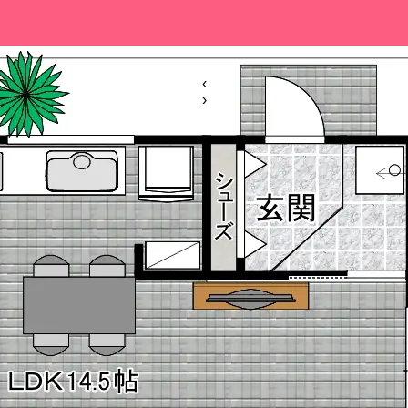
WORKS
VOICE
BLOG
C
‹
›