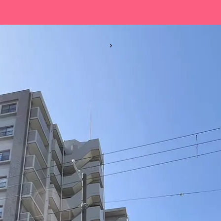
WORKS
VOICE
BLOG
C
›