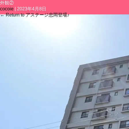
外観②
TOP
SEARCH
cocoie
|
2023年4月8日
←
Return to アステージ忠岡登場♪