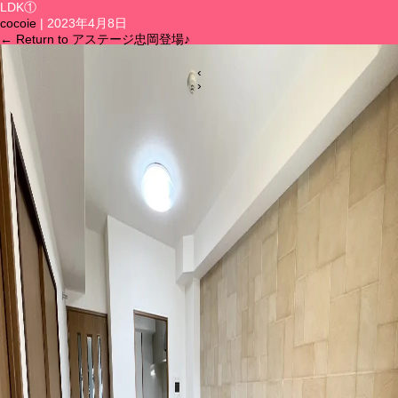
LDK①
cocoie
|
2023年4月8日
メニュー
←
Return to アステージ忠岡登場♪
‹
›